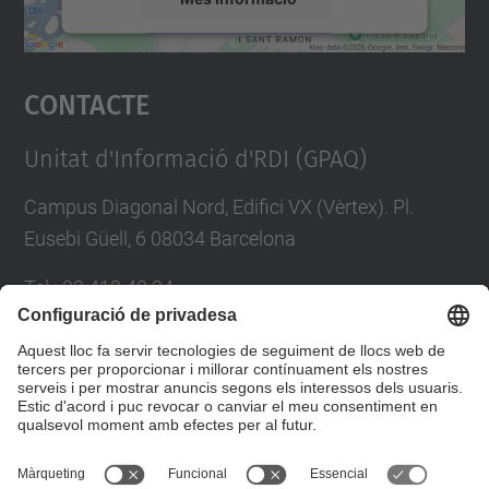
Accepta
Contacte
powered by
Usercentrics Consent
Management Platform
Unitat d'Informació d'RDI (GPAQ)
Campus Diagonal Nord, Edifici VX (Vèrtex). Pl.
Eusebi Güell, 6 08034 Barcelona
Tel.
:
93 413 40 34
E-mail
:
suport.drac@upc.edu
Directori UPC
Formulari de contacte