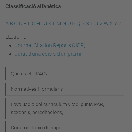
Classificació alfabètica
A
B
C
D
E
F
G
H
I
J
K
L
M
N
O
P
Q
R
S
T
U
V
W
X
Y
Z
LLetra - J
Journal Citation Reports (JCR)
Jurat d'una edició d'un premi
N
Què és el DRAC?
a
Normatives i formularis
v
e
L'avaluació del currículum vitae: punts PAR,
g
sexennis, acreditacions, ...
a
Documentació de suport