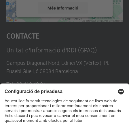
Més Informació
Accepta
Contacte
powered by
Usercentrics Consent
Management Platform
Unitat d'Informació d'RDI (GPAQ)
Campus Diagonal Nord, Edifici VX (Vèrtex). Pl.
Eusebi Güell, 6 08034 Barcelona
Tel.
:
93 413 40 34
E-mail
:
suport.drac@upc.edu
Directori UPC
Formulari de contacte