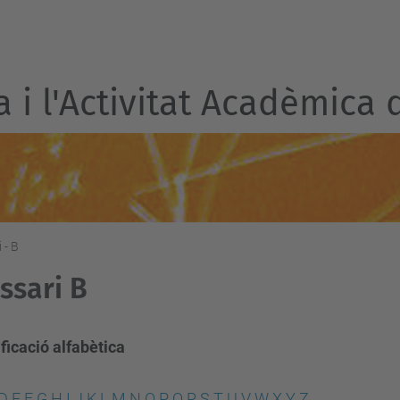
a i l'Activitat Acadèmica 
 - B
ssari B
ficació alfabètica
D
E
F
G
H
I
J
K
L
M
N
O
P
Q
R
S
T
U
V
W
X
Y
Z