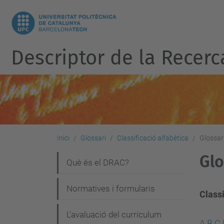
Descriptor de la Recerc
Inici
Glossari
Classificació alfabètica
Glossari
Glo
N
Què és el DRAC?
a
Normatives i formularis
v
Classi
e
L'avaluació del currículum
A
B
C