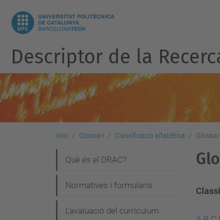
Descriptor de la Recerc
Inici
Glossari
Classificació alfabètica
Glossari
Glo
N
Què és el DRAC?
a
Normatives i formularis
v
Classi
e
L'avaluació del currículum
A
B
C