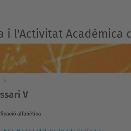
a i l'Activitat Acadèmica 
 - V
ssari V
ficació alfabètica
D
E
F
G
H
I
J
K
L
M
N
O
P
Q
R
S
T
U
V
W
X
Y
Z