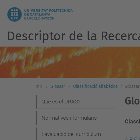
Descriptor de la Recerc
Inici
Glossari
Classificació alfabètica
Glossari
Glo
N
Què és el DRAC?
a
Normatives i formularis
v
Classi
e
L'avaluació del currículum
A
B
C