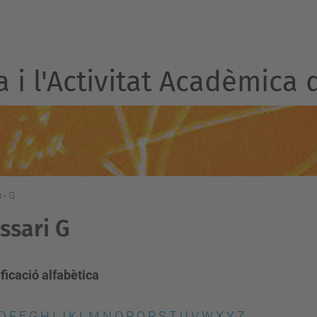
a i l'Activitat Acadèmica 
 - G
ssari G
ficació alfabètica
D
E
F
G
H
I
J
K
L
M
N
O
P
Q
R
S
T
U
V
W
X
Y
Z