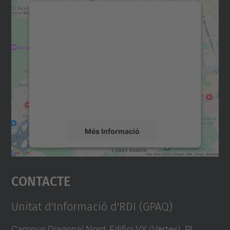
Necessitem el vostre
consentiment per carregar el
servei Google Maps!
Utilitzem un servei de tercers per incrustar
contingut del mapa que pugui recollir dades
sobre la vostra activitat. Reviseu-ne els
detalls i accepteu el servei per veure el
mapa.
Més Informació
Accepta
Contacte
powered by
Usercentrics Consent
Management Platform
Unitat d'Informació d'RDI (GPAQ)
Campus Diagonal Nord, Edifici VX (Vèrtex). Pl.