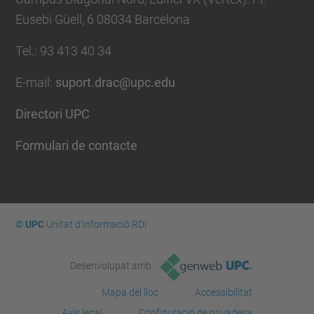
Eusebi Güell, 6 08034 Barcelona
Tel.
:
93 413 40 34
E-mail
:
suport.drac@upc.edu
Directori UPC
Formulari de contacte
© UPC
Unitat d'Informació RDI
Desenvolupat amb
Mapa del lloc
Accessibilitat
Avís legal
Configuració de privadesa