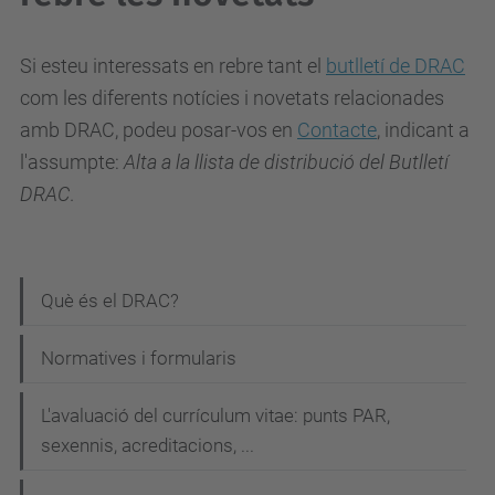
Si esteu interessats en rebre tant el
butlletí de DRAC
com les diferents notícies i novetats relacionades
amb DRAC, podeu posar-vos en
Contacte
, indicant a
l'assumpte:
Alta a la llista de distribució del Butlletí
DRAC
.
N
Què és el DRAC?
a
Normatives i formularis
v
e
L'avaluació del currículum vitae: punts PAR,
g
sexennis, acreditacions, ...
a