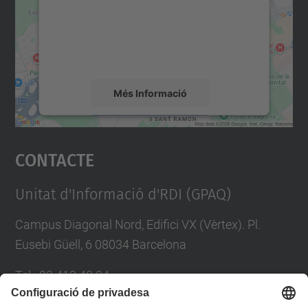
contingut del mapa que pugui recollir dades
sobre la vostra activitat. Reviseu-ne els
detalls i accepteu el servei per veure el
mapa.
Més Informació
Accepta
Contacte
powered by
Usercentrics Consent
Management Platform
Unitat d'Informació d'RDI (GPAQ)
Campus Diagonal Nord, Edifici VX (Vèrtex). Pl.
Eusebi Güell, 6 08034 Barcelona
Tel.
:
93 413 40 34
E-mail
:
suport.drac@upc.edu