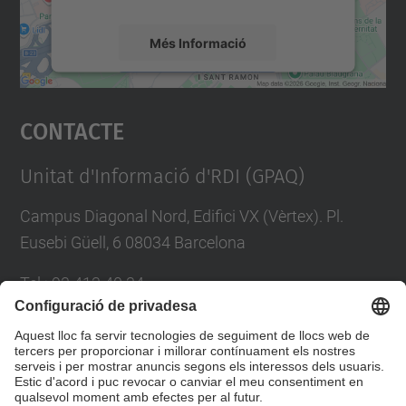
Més Informació
Accepta
Contacte
powered by
Usercentrics Consent
Management Platform
Unitat d'Informació d'RDI (GPAQ)
Campus Diagonal Nord, Edifici VX (Vèrtex). Pl.
Eusebi Güell, 6 08034 Barcelona
Tel.
:
93 413 40 34
E-mail
:
suport.drac@upc.edu
Directori UPC
Formulari de contacte