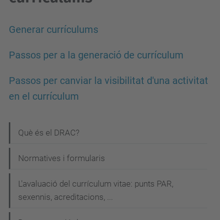
Generar currículums
Passos per a la generació de currículum
Passos per canviar la visibilitat d'una activitat
en el currículum
N
Què és el DRAC?
a
Normatives i formularis
v
e
L'avaluació del currículum vitae: punts PAR,
g
sexennis, acreditacions, ...
a