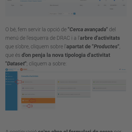
O bé, fem servir la opció de
"
Cerca avançada
"
del
menú de l'esquerra de DRAC i a l'
arbre d'activitats
que s'obre, cliquem sobre l'
apartat de "
Productes
"
,
que és
d'on penja la nova tipologia d'activitat
"
Dataset
"
; cliquem a sobre:
A continuació
se'ns obre el formulari de cerca
per