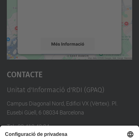
Utilitzem un servei de tercers per incrustar
contingut del mapa que pugui recollir dades
sobre la vostra activitat. Reviseu-ne els
detalls i accepteu el servei per veure el
mapa.
Més Informació
Accepta
Contacte
powered by
Usercentrics Consent
Management Platform
Unitat d'Informació d'RDI (GPAQ)
Campus Diagonal Nord, Edifici VX (Vèrtex). Pl.
Eusebi Güell, 6 08034 Barcelona
Tel.
:
93 413 40 34