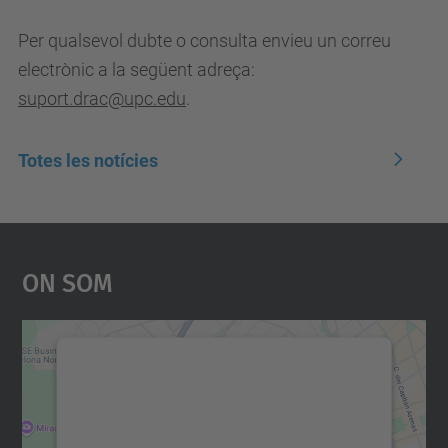
Per qualsevol dubte o consulta envieu un correu
electrònic a la següent adreça:
suport.drac@upc.edu
.
Totes les notícies
On Som
Necessitem el vostre
consentiment per carregar el
servei Google Maps!