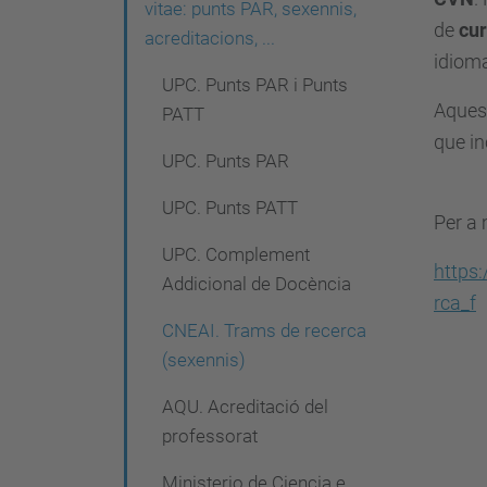
g
vitae: punts PAR, sexennis,
de
cur
acreditacions, ...
a
idioma
c
UPC. Punts PAR i Punts
Aque
PATT
i
que in
ó
UPC. Punts PAR
UPC. Punts PATT
Per a 
UPC. Complement
https
Addicional de Docència
rca_f
CNEAI. Trams de recerca
(sexennis)
AQU. Acreditació del
professorat
Ministerio de Ciencia e