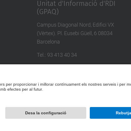
Unitat d'Informació d'RDI
(GPAQ)
Campus Diagonal Nord, Edifici VX
(Vèrtex). Pl. Eusebi Güell, 6 08034
Barcelona
Tel.
:
93 413 40 34
E-mail
:
suport.drac@upc.edu
Directori UPC
Formulari de contacte
Desenvolupat amb
Mapa del lloc