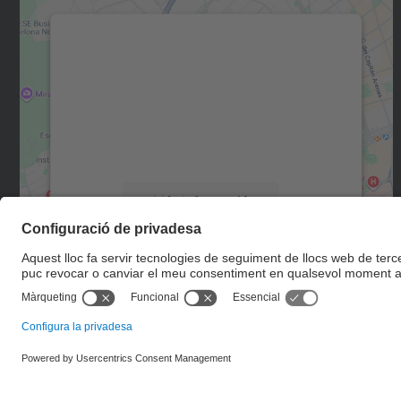
Necessitem el vostre consentiment
per carregar el servei Google Maps!
Utilitzem un servei de tercers per incrustar
contingut del mapa que pugui recollir dades
sobre la vostra activitat. Reviseu-ne els
detalls i accepteu el servei per veure el mapa.
Més Informació
Accepta
powered by
Usercentrics Consent
Management Platform
© UPC
Unitat d'Informació RDI