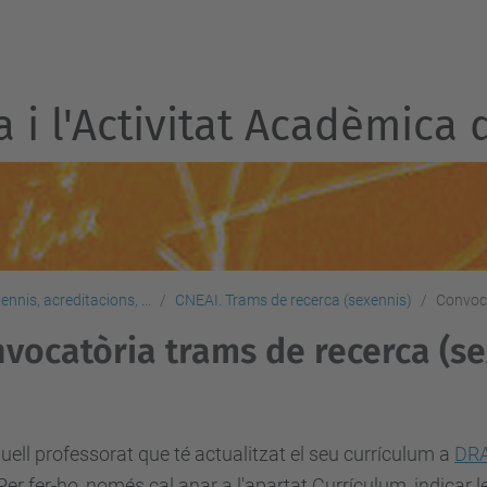
a i l'Activitat Acadèmica 
nnis, acreditacions, ...
CNEAI. Trams de recerca (sexennis)
Convoca
vocatòria trams de recerca (se
uell professorat que té actualitzat el seu currículum a
DR
 Per fer-ho, només cal anar a l'apartat Currículum, indicar les