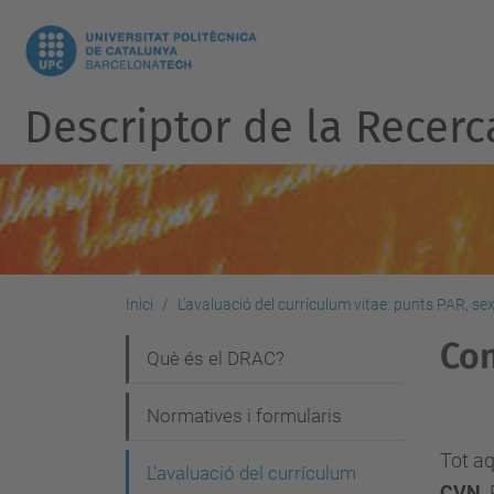
Descriptor de la Recerc
Inici
L'avaluació del currículum vitae: punts PAR, sexe
Con
N
Què és el DRAC?
a
Normatives i formularis
v
Tot aq
e
L'avaluació del currículum
CVN
.