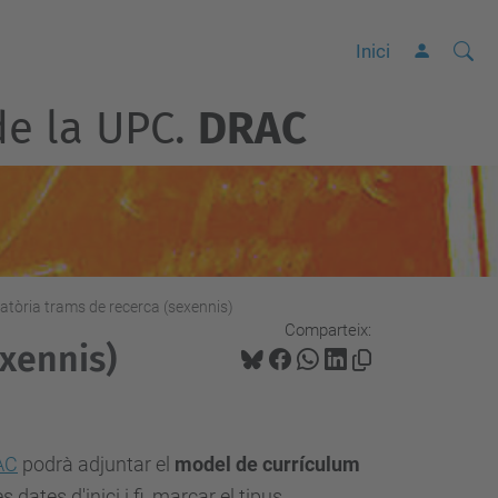
Cerca
C
Inici
e
de la UPC.
DRAC
r
c
a
a
v
a
n
tòria trams de recerca (sexennis)
Comparteix:
ç
xennis)
a
d
a
AC
podrà adjuntar el
model de currículum
…
 dates d'inici i fi, marcar el tipus