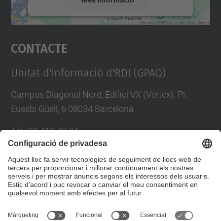
Accepta
Contacte
powered by
Usercentrics Consent
Management Platform
Unitat d'Informació d'RDI (GPAQ)
Campus Diagonal Nord, Edifici VX (Vèrtex). Pl.
Eusebi Güell, 6 08034 Barcelona
Tel.
:
93 413 40 34
E-mail
:
suport.drac@upc.edu
Directori UPC
Formulari de contacte