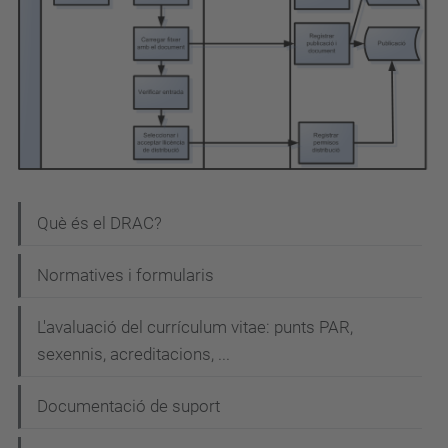
N
Què és el DRAC?
a
Normatives i formularis
v
e
L'avaluació del currículum vitae: punts PAR,
g
sexennis, acreditacions, ...
a
Documentació de suport
c