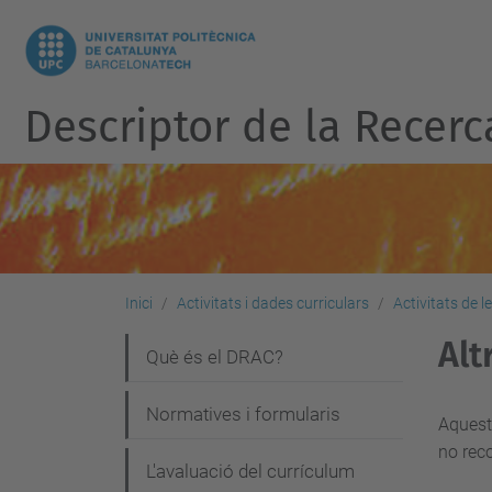
Descriptor de la Recerc
Inici
Activitats i dades curriculars
Activitats de l
Alt
N
Què és el DRAC?
a
Normatives i formularis
Aquest 
v
no reco
e
L'avaluació del currículum