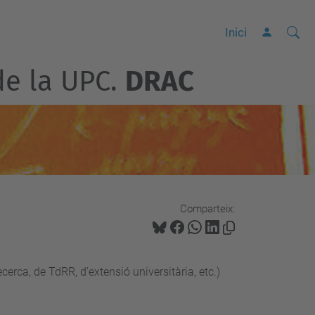
Cerca
C
Inici
e
de la UPC.
DRAC
r
c
a
a
v
a
n
Comparteix:
ç
a
d
erca, de TdRR, d’extensió universitària, etc.)
a
…