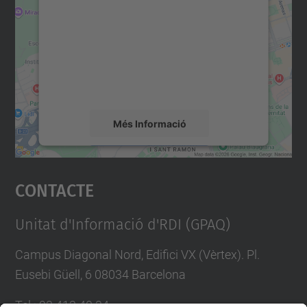
servei Google Maps!
Utilitzem un servei de tercers per incrustar
contingut del mapa que pugui recollir dades
sobre la vostra activitat. Reviseu-ne els
detalls i accepteu el servei per veure el
mapa.
Més Informació
Accepta
Contacte
powered by
Usercentrics Consent
Management Platform
Unitat d'Informació d'RDI (GPAQ)
Campus Diagonal Nord, Edifici VX (Vèrtex). Pl.
Eusebi Güell, 6 08034 Barcelona
Tel.
:
93 413 40 34