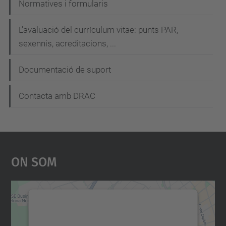
Normatives i formularis
v
e
L'avaluació del currículum vitae: punts PAR,
g
sexennis, acreditacions, ...
a
Documentació de suport
c
i
Contacta amb DRAC
ó
On Som
Necessitem el vostre
consentiment per carregar el