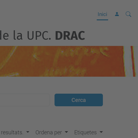
Cerca
C
Inici
e
de la UPC.
DRAC
r
c
a
a
v
a
n
ç
a
d
a
…
s resultats.
Ordena per
Etiquetes