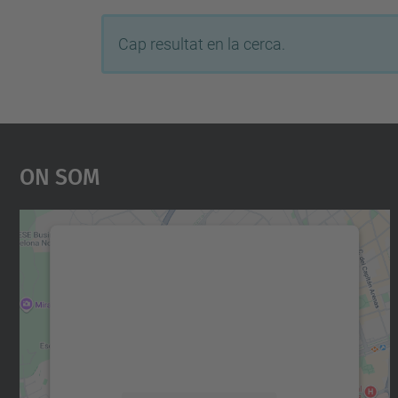
Cap resultat en la cerca.
On Som
Necessitem el vostre consentiment
per carregar el servei Google Maps!
Utilitzem un servei de tercers per incrustar
contingut del mapa que pugui recollir dades
sobre la vostra activitat. Reviseu-ne els
detalls i accepteu el servei per veure el mapa.