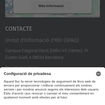
Més Informació
Accepta
Contacte
powered by
Usercentrics Consent
Management Platform
Unitat d'Informació d'RDI (GPAQ)
Campus Diagonal Nord, Edifici VX (Vèrtex). Pl.
Eusebi Güell, 6 08034 Barcelona
Tel.
:
93 413 40 34
E-mail
:
suport.drac@upc.edu
Directori UPC
Formulari de contacte