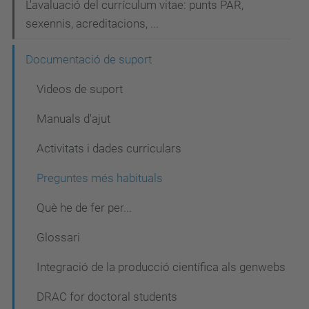
e
L'avaluació del currículum vitae: punts PAR,
g
sexennis, acreditacions, ...
a
Documentació de suport
c
Videos de suport
i
ó
Manuals d'ajut
Activitats i dades curriculars
Preguntes més habituals
Què he de fer per...
Glossari
Integració de la producció científica als genwebs
DRAC for doctoral students