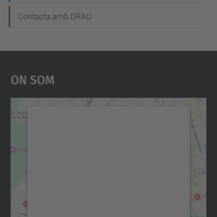
Contacta amb DRAC
On Som
Necessitem el vostre
consentiment per carregar el
servei Google Maps!
Utilitzem un servei de tercers per incrustar
contingut del mapa que pugui recollir dades
sobre la vostra activitat. Reviseu-ne els
detalls i accepteu el servei per veure el
mapa.