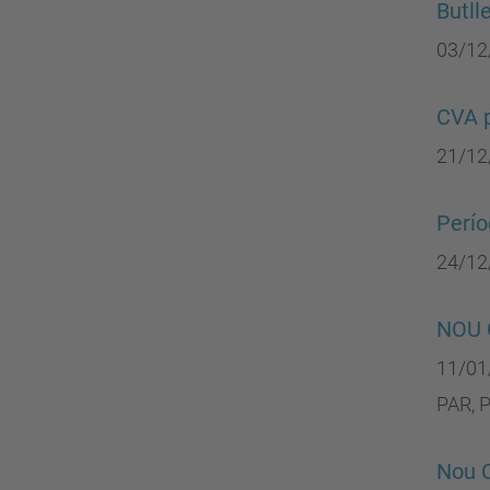
Butll
03/12
CVA p
21/12
Perío
24/12
NOU 
11/01
PAR, 
Nou C