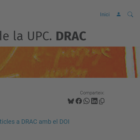
Cerca
C
Inici
e
de la UPC.
DRAC
r
c
a
a
v
a
n
Comparteix:
ç
a
d
articles a DRAC amb el DOI
a
…