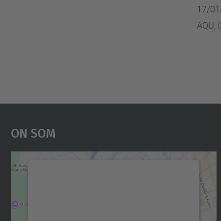
17/01
AQU, 
On Som
Necessitem el vostre consentiment
per carregar el servei Google Maps!
Utilitzem un servei de tercers per incrustar
contingut del mapa que pugui recollir dades