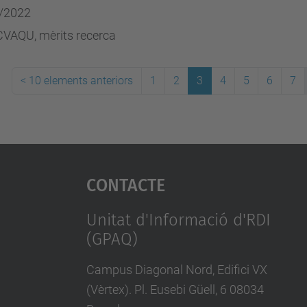
/2022
CVAQU, mèrits recerca
<
10 elements anteriors
1
2
3
4
5
6
7
Contacte
Unitat d'Informació d'RDI
(GPAQ)
Campus Diagonal Nord, Edifici VX
(Vèrtex). Pl. Eusebi Güell, 6 08034