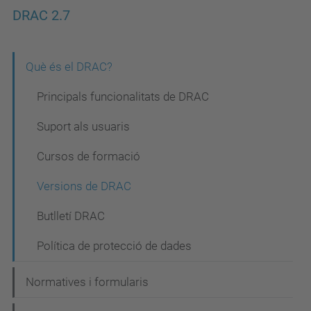
DRAC 2.7
N
Què és el DRAC?
a
Principals funcionalitats de DRAC
v
Suport als usuaris
e
Cursos de formació
g
a
Versions de DRAC
c
Butlletí DRAC
i
Política de protecció de dades
ó
Normatives i formularis