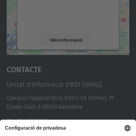
contingut del mapa que pugui recollir dades
sobre la vostra activitat. Reviseu-ne els
detalls i accepteu el servei per veure el
mapa.
Més Informació
Accepta
Contacte
powered by
Usercentrics Consent
Management Platform
Unitat d'Informació d'RDI (GPAQ)
Campus Diagonal Nord, Edifici VX (Vèrtex). Pl.
Eusebi Güell, 6 08034 Barcelona
Tel.
:
93 413 40 34
E-mail
:
suport.drac@upc.edu