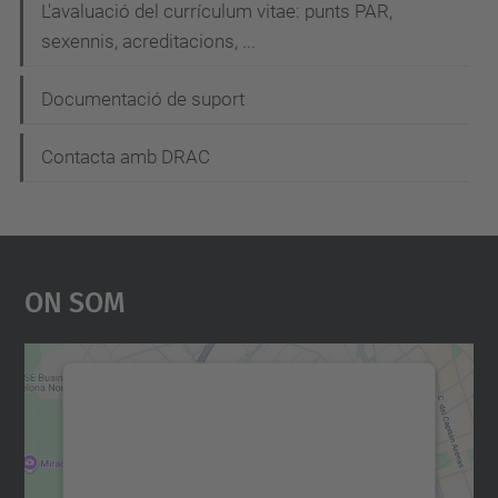
L'avaluació del currículum vitae: punts PAR,
sexennis, acreditacions, ...
Documentació de suport
Contacta amb DRAC
On Som
Necessitem el vostre
consentiment per carregar el
servei Google Maps!
Utilitzem un servei de tercers per incrustar