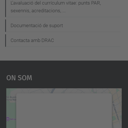
L'avaluació del currículum vitae: punts PAR,
sexennis, acreditacions, ...
Documentació de suport
Contacta amb DRAC
On Som
Necessitem el vostre
consentiment per carregar el
servei Google Maps!
Utilitzem un servei de tercers per incrustar