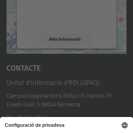
contingut del mapa que pugui recollir dades
sobre la vostra activitat. Reviseu-ne els
detalls i accepteu el servei per veure el
mapa.
Més Informació
Accepta
Contacte
powered by
Usercentrics Consent
Management Platform
Unitat d'Informació d'RDI (GPAQ)
Campus Diagonal Nord, Edifici VX (Vèrtex). Pl.
Eusebi Güell, 6 08034 Barcelona
Tel.
:
93 413 40 34
E-mail
:
suport.drac@upc.edu