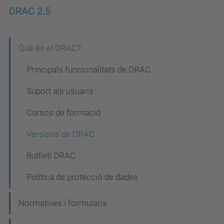
DRAC 2.5
N
Què és el DRAC?
a
Principals funcionalitats de DRAC
v
Suport als usuaris
e
Cursos de formació
g
a
Versions de DRAC
c
Butlletí DRAC
i
Política de protecció de dades
ó
Normatives i formularis