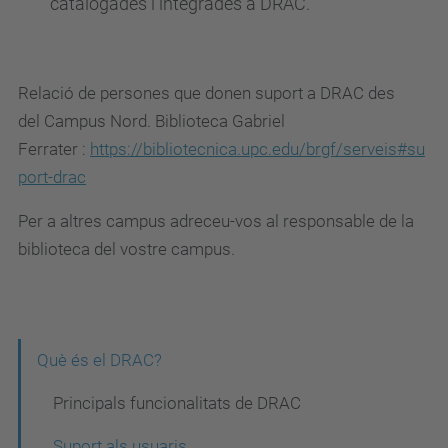
catalogades i integrades a DRAC.
Relació de persones que donen suport a DRAC des
del
Campus Nord. Biblioteca Gabriel
Ferrater
:
https://bibliotecnica.upc.edu/brgf/serveis#su
port-drac
Per a altres campus adreceu-vos al responsable de la
biblioteca del vostre campus.
N
Què és el DRAC?
a
Principals funcionalitats de DRAC
v
Suport als usuaris