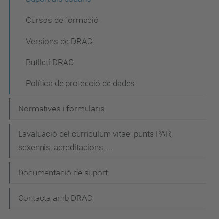
e
Cursos de formació
g
a
Versions de DRAC
c
Butlletí DRAC
i
Política de protecció de dades
ó
Normatives i formularis
L'avaluació del currículum vitae: punts PAR,
sexennis, acreditacions, ...
Documentació de suport
Contacta amb DRAC