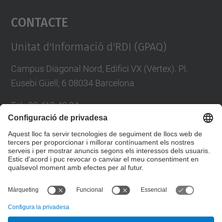
Contacte
powered by
Usercentrics Consent
Management Platform
Unitat d'Informació d'RDI (GPAQ)
Campus Diagonal Nord, Edifici VX (Vèrtex). Pl.
Eusebi Güell, 6 08034 Barcelona
Tel.
:
93 413 40 34
E-mail
:
suport.drac@upc.edu
Directori UPC
Formulari de contacte