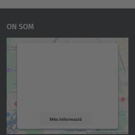
On Som
Necessitem el vostre
consentiment per carregar el
servei Google Maps!
Utilitzem un servei de tercers per incrustar
contingut del mapa que pugui recollir dades
sobre la vostra activitat. Reviseu-ne els
detalls i accepteu el servei per veure el
mapa.
Més Informació
Accepta