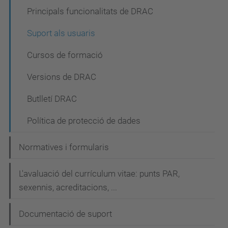
a
Principals funcionalitats de DRAC
v
Suport als usuaris
e
Cursos de formació
g
a
Versions de DRAC
c
Butlletí DRAC
i
Política de protecció de dades
ó
Normatives i formularis
L'avaluació del currículum vitae: punts PAR,
sexennis, acreditacions, ...
Documentació de suport