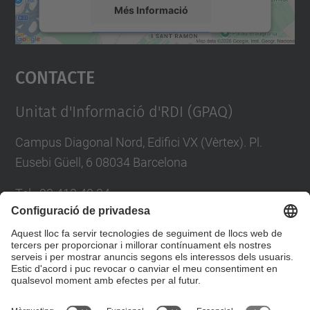
Més Informació
Accepta
Contacte
powered by
Usercentrics Consent
Management Platform
Unitat d'Informació d'RDI (GPAQ)
Campus Diagonal Nord, Edifici VX (Vèrtex). Pl.
Eusebi Güell, 6 08034 Barcelona
Tel.
:
93 413 40 34
E-mail
:
suport.drac@upc.edu
Directori UPC
Formulari de contacte