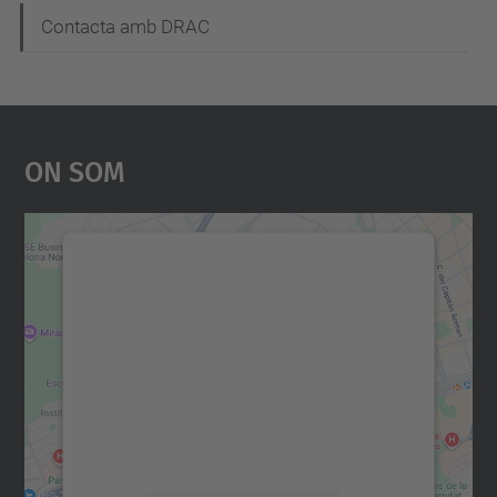
Contacta amb DRAC
On Som
Necessitem el vostre
consentiment per carregar el
servei Google Maps!
Utilitzem un servei de tercers per incrustar
contingut del mapa que pugui recollir dades
sobre la vostra activitat. Reviseu-ne els
detalls i accepteu el servei per veure el
mapa.