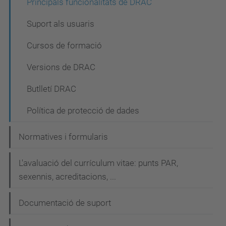
Principals funcionalitats de DRAC
v
Suport als usuaris
e
Cursos de formació
g
a
Versions de DRAC
c
Butlletí DRAC
i
Política de protecció de dades
ó
Normatives i formularis
L'avaluació del currículum vitae: punts PAR,
sexennis, acreditacions, ...
Documentació de suport