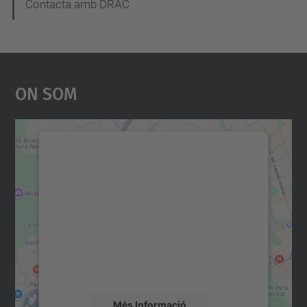
Contacta amb DRAC
On Som
Necessitem el vostre
consentiment per carregar el
servei Google Maps!
Utilitzem un servei de tercers per incrustar
contingut del mapa que pugui recollir dades
sobre la vostra activitat. Reviseu-ne els
detalls i accepteu el servei per veure el
mapa.
Més Informació