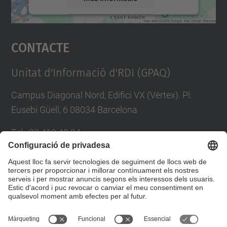
Accepta
Contacte
powered by
Usercentrics Consent
Management Platform
Unitat d'Informació d'RDI (GPAQ)
Campus Diagonal Nord, Edifici VX (Vèrtex). Pl.
Eusebi Güell, 6 08034 Barcelona
Tel.
:
93 413 40 34
E-mail
:
suport.drac@upc.edu
Directori UPC
Formulari de contacte