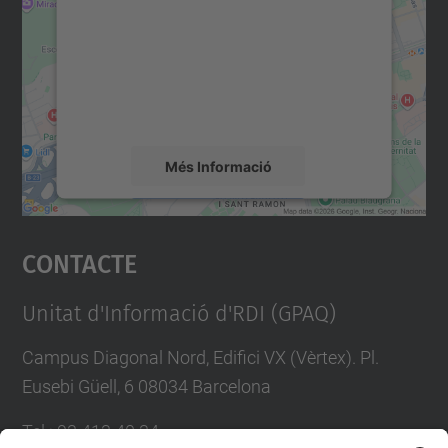
Utilitzem un servei de tercers per incrustar
contingut del mapa que pugui recollir dades
sobre la vostra activitat. Reviseu-ne els
detalls i accepteu el servei per veure el
mapa.
Més Informació
Accepta
Contacte
powered by
Usercentrics Consent
Management Platform
Unitat d'Informació d'RDI (GPAQ)
Campus Diagonal Nord, Edifici VX (Vèrtex). Pl.
Eusebi Güell, 6 08034 Barcelona
Tel.
:
93 413 40 34