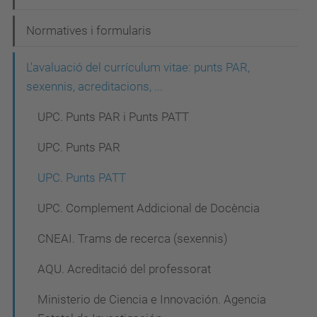
a
Normatives i formularis
v
e
L'avaluació del currículum vitae: punts PAR,
g
sexennis, acreditacions, ...
a
UPC. Punts PAR i Punts PATT
c
UPC. Punts PAR
i
UPC. Punts PATT
ó
UPC. Complement Addicional de Docència
CNEAI. Trams de recerca (sexennis)
AQU. Acreditació del professorat
Ministerio de Ciencia e Innovación. Agencia