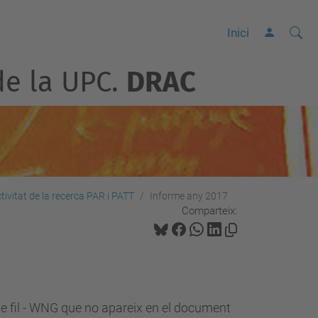
Cerca
C
Inici
e
de la UPC.
DRAC
r
c
a
a
v
a
n
tivitat de la recerca PAR i PATT
Informe any 2017
Comparteix:
ç
a
d
a
…
e fil - WNG que no apareix en el document