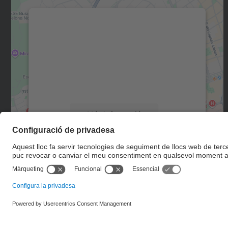
Necessitem el vostre consentiment
per carregar el servei Google Maps!
Utilitzem un servei de tercers per incrustar
contingut del mapa que pugui recollir dades
sobre la vostra activitat. Reviseu-ne els
detalls i accepteu el servei per veure el mapa.
Més Informació
Accepta
powered by
Usercentrics Consent
Management Platform
© UPC
Unitat d'Informació RDI