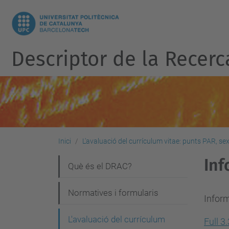
Descriptor de la Recerc
Inici
L'avaluació del currículum vitae: punts PAR, sexe
Inf
N
Què és el DRAC?
a
Normatives i formularis
v
Infor
e
L'avaluació del currículum
Full 3.