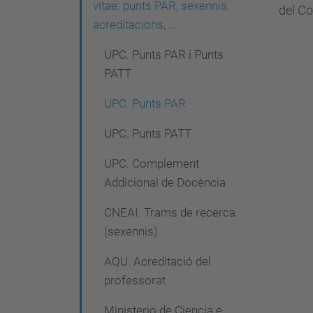
g
vitae: punts PAR, sexennis,
del Co
acreditacions, ...
a
c
UPC. Punts PAR i Punts
PATT
i
ó
UPC. Punts PAR
UPC. Punts PATT
UPC. Complement
Addicional de Docència
CNEAI. Trams de recerca
(sexennis)
AQU. Acreditació del
professorat
Ministerio de Ciencia e