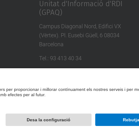
Unitat d'Informació d'RDI
(GPAQ)
Campus Diagonal Nord, Edifici VX
(Vèrtex). Pl. Eusebi Güell, 6 08034
Barcelona
Tel.
:
93 413 40 34
E-mail
:
suport.drac@upc.edu
Directori UPC
Formulari de contacte
Desenvolupat amb
Mapa del lloc