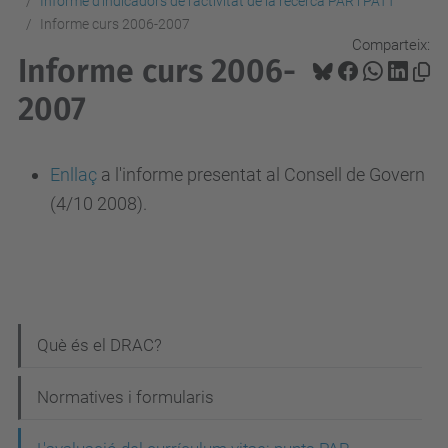
Informe d'indicadors de l'activitat de la recerca PAR i PATT
Informe curs 2006-2007
Comparteix:
Informe curs 2006-
2007
Enllaç
a l'informe presentat al Consell de Govern
(4/10 2008).
N
Què és el DRAC?
a
Normatives i formularis
v