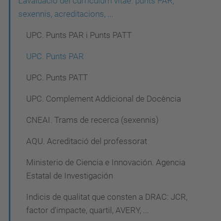
e
L'avaluació del currículum vitae: punts PAR,
g
sexennis, acreditacions, ...
a
UPC. Punts PAR i Punts PATT
c
UPC. Punts PAR
i
UPC. Punts PATT
ó
UPC. Complement Addicional de Docència
CNEAI. Trams de recerca (sexennis)
AQU. Acreditació del professorat
Ministerio de Ciencia e Innovación. Agencia
Estatal de Investigación
Indicis de qualitat que consten a DRAC: JCR,
factor d'impacte, quartil, AVERY, ...