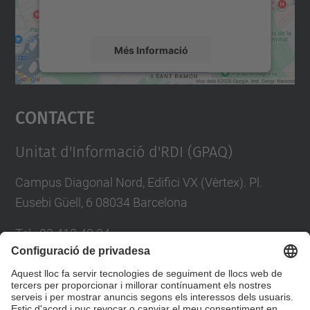
mapa.
Més Informació
Accepta
Contacte
powered by
Usercentrics Consent
Management Platform
Unitat d'Informació d'RDI (GPAQ)
Campus Diagonal Nord, Edifici VX (Vèrtex). Pl.
Eusebi Güell, 6 08034 Barcelona
Tel.
:
93 413 40 34
E-mail
:
suport.drac@upc.edu
Directori UPC