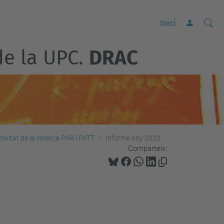
Cerca
C
Inici
e
de la UPC.
DRAC
r
c
a
a
v
a
n
tivitat de la recerca PAR i PATT
Informe any 2023
Comparteix:
ç
a
d
a
…