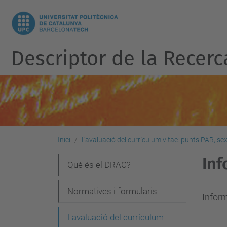
Descriptor de la Recerc
Inici
L'avaluació del currículum vitae: punts PAR, sexe
Inf
N
Què és el DRAC?
a
Normatives i formularis
v
Infor
e
L'avaluació del currículum