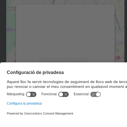
Necessitem el vostre consentiment
per carregar el servei Google Maps!
Utilitzem un servei de tercers per incrustar
contingut del mapa que pugui recollir dades
sobre la vostra activitat. Reviseu-ne els
detalls i accepteu el servei per veure el mapa.
Més Informació
Accepta
powered by
Usercentrics Consent
Management Platform
© UPC
Unitat d'Informació RDI