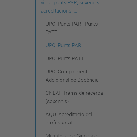
g
vitae: punts PAR, sexennis,
acreditacions, ...
a
c
UPC. Punts PAR i Punts
PATT
i
ó
UPC. Punts PAR
UPC. Punts PATT
UPC. Complement
Addicional de Docència
CNEAI. Trams de recerca
(sexennis)
AQU. Acreditació del
professorat
Ministerio de Ciencia e