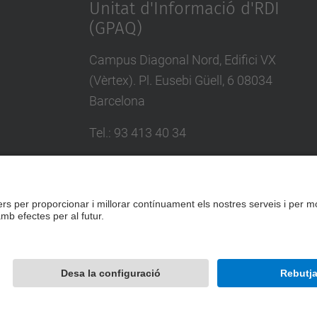
Unitat d'Informació d'RDI
(GPAQ)
Campus Diagonal Nord, Edifici VX
(Vèrtex). Pl. Eusebi Güell, 6 08034
Barcelona
Tel.
:
93 413 40 34
E-mail
:
suport.drac@upc.edu
Directori UPC
Formulari de contacte
Desenvolupat amb
Mapa del lloc