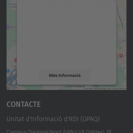
Necessitem el vostre
consentiment per carregar el
servei Google Maps!
Utilitzem un servei de tercers per incrustar
contingut del mapa que pugui recollir dades
sobre la vostra activitat. Reviseu-ne els
detalls i accepteu el servei per veure el
mapa.
Més Informació
Accepta
Contacte
powered by
Usercentrics Consent
Management Platform
Unitat d'Informació d'RDI (GPAQ)
Campus Diagonal Nord, Edifici VX (Vèrtex). Pl.