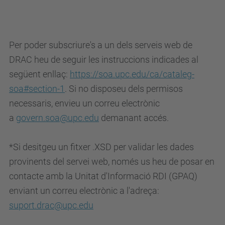
Per poder subscriure's a un dels serveis web de
DRAC heu de seguir les instruccions indicades al
següent enllaç:
https://soa.upc.edu/ca/cataleg-
soa#section-1
. Si no disposeu dels permisos
necessaris, envieu un correu electrònic
a
govern.soa@upc.edu
demanant accés.
*Si desitgeu un fitxer .XSD per validar les dades
provinents del servei web, només us heu de posar en
contacte amb la Unitat d'Informació RDI (GPAQ)
enviant un correu electrònic a l'adreça:
suport.drac@upc.edu