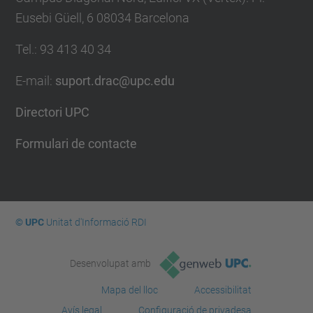
Eusebi Güell, 6 08034 Barcelona
Tel.
:
93 413 40 34
E-mail
:
suport.drac@upc.edu
Directori UPC
Formulari de contacte
© UPC
Unitat d'Informació RDI
Desenvolupat amb
Mapa del lloc
Accessibilitat
Avís legal
Configuració de privadesa