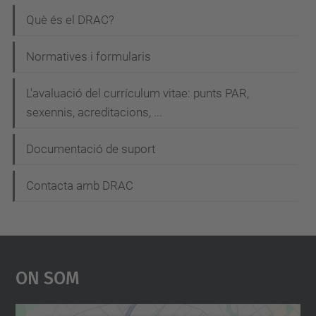
N
Què és el DRAC?
a
Normatives i formularis
v
e
L'avaluació del currículum vitae: punts PAR,
g
sexennis, acreditacions, ...
a
Documentació de suport
c
i
Contacta amb DRAC
ó
On Som