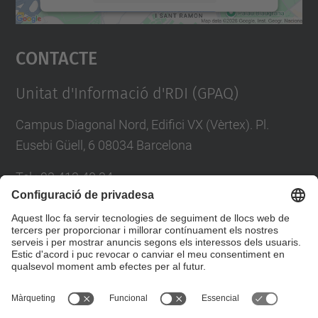
Accepta
Contacte
powered by
Usercentrics Consent
Management Platform
Unitat d'Informació d'RDI (GPAQ)
Campus Diagonal Nord, Edifici VX (Vèrtex). Pl.
Eusebi Güell, 6 08034 Barcelona
Tel.
:
93 413 40 34
E-mail
:
suport.drac@upc.edu
Directori UPC
Formulari de contacte