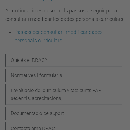
A continuació es descriu els passos a seguir per a
consultar i modificar les dades personals curriculars.
Passos per consultar i modificar dades
personals curriculars
N
Què és el DRAC?
a
Normatives i formularis
v
e
L'avaluació del currículum vitae: punts PAR,
g
sexennis, acreditacions, ...
a
Documentació de suport
c
i
Contacta amb DRAC