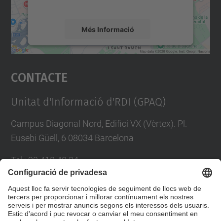
mapa.
Més Informació
Accepta
Contacte
powered by
Usercentrics Consent
Management Platform
Unitat d'Informació d'RDI (GPAQ)
Campus Diagonal Nord, Edifici VX (Vèrtex). Pl.
Eusebi Güell, 6 08034 Barcelona
Tel.
:
93 413 40 34
E-mail
:
suport.drac@upc.edu
Directori UPC