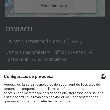
Més Informació
Accepta
Contacte
powered by
Usercentrics Consent
Management Platform
Unitat d'Informació d'RDI (GPAQ)
Campus Diagonal Nord, Edifici VX (Vèrtex). Pl.
Eusebi Güell, 6 08034 Barcelona
Tel.
:
93 413 40 34
E-mail
:
suport.drac@upc.edu
Directori UPC
Formulari de contacte