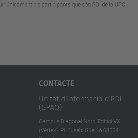
uir únicament els participants que són PDI de la UPC.
Contacte
Unitat d'Informació d'RDI
(GPAQ)
Campus Diagonal Nord, Edifici VX
(Vèrtex). Pl. Eusebi Güell, 6 08034