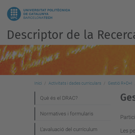
Descriptor de la Recerc
Inici
Activitats i dades curriculars
Gestió R+D+I
Ges
N
Què és el DRAC?
a
Normatives i formularis
v
Partic
e
L'avaluació del currículum
Les pe