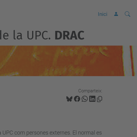
Cerca
C
Inici
e
de la UPC.
DRAC
r
c
a
a
v
a
n
Comparteix:
ç
a
d
a
…
 la UPC com persones externes. El normal es