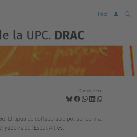
Cerca
C
Inici
e
de la UPC.
DRAC
r
c
a
a
v
a
n
Comparteix:
ç
a
d
ió. El tipus de col·laboració pot ser com a:
a
yador/s de l'Espai, Altres.
…