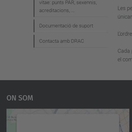
g
vitae: punts PAR, sexennis,
Les pe
acreditacions, ...
a
únicam
c
Documentació de suport
i
L'ordr
Contacta amb DRAC
ó
Cada p
el com
On Som
Necessitem el vostre consentiment
per carregar el servei Google Maps!