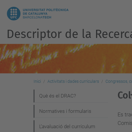
Descriptor de la Recerc
Inici
Activitats i dades curriculars
Congressos, cu
Col
N
Què és el DRAC?
a
Normatives i formularis
v
Es tra
Comiss
e
L'avaluació del currículum