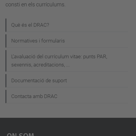
consti en els currículums.
N
Què és el DRAC?
a
Normatives i formularis
v
e
L'avaluació del currículum vitae: punts PAR,
g
sexennis, acreditacions, ...
a
Documentació de suport
c
i
Contacta amb DRAC
ó
On Som