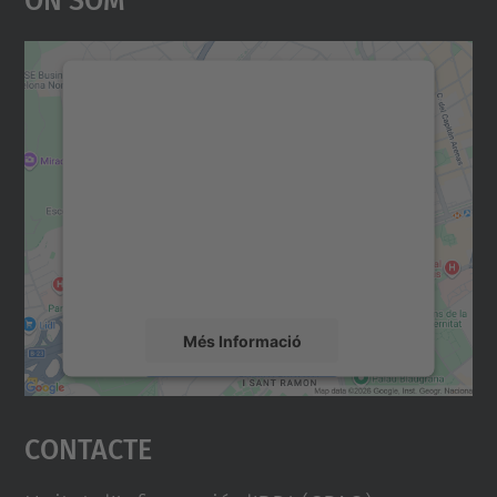
Necessitem el vostre
consentiment per carregar el
servei Google Maps!
Utilitzem un servei de tercers per incrustar
contingut del mapa que pugui recollir dades
sobre la vostra activitat. Reviseu-ne els
detalls i accepteu el servei per veure el
mapa.
Més Informació
Accepta
Contacte
powered by
Usercentrics Consent
Management Platform