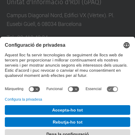
Unitat d'Informació d'RDI (GPAQ)
Campus Diagonal Nord, Edifici VX (Vèrtex). Pl.
Eusebi Güell, 6 08034 Barcelona
Tel.
:
93 413 40 34
E-mail
:
suport.drac@upc.edu
Directori UPC
Formulari de contacte
© UPC
Unitat d'Informació RDI
Desenvolupat amb