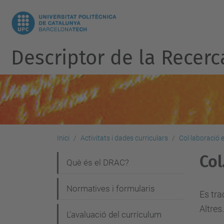
Descriptor de la Recerc
Inici
Activitats i dades curriculars
Col·laboració 
Col
N
Què és el DRAC?
a
Normatives i formularis
v
Es tra
Altres.
e
L'avaluació del currículum