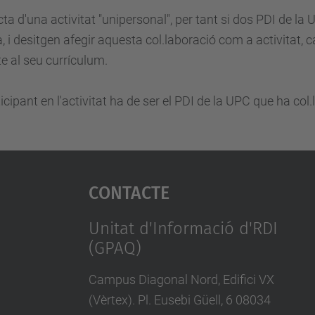
cta d'una activitat "unipersonal", per tant si dos PDI de 
a, i desitgen afegir aquesta col.laboració com a activitat, 
 al seu currículum.
ticipant en l'activitat ha de ser el PDI de la UPC que ha col.
Contacte
Unitat d'Informació d'RDI
(GPAQ)
Campus Diagonal Nord, Edifici VX
(Vèrtex). Pl. Eusebi Güell, 6 08034