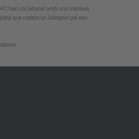
la UPC han col.laborat amb una mateixa
caldrà que cadascun l'afegeixi pel seu
laborat.