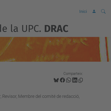
Cerca
C
Inici
e
de la UPC.
DRAC
r
c
a
a
v
a
n
Comparteix:
ç
a
d
or, Revisor, Membre del comité de redacció,
a
…