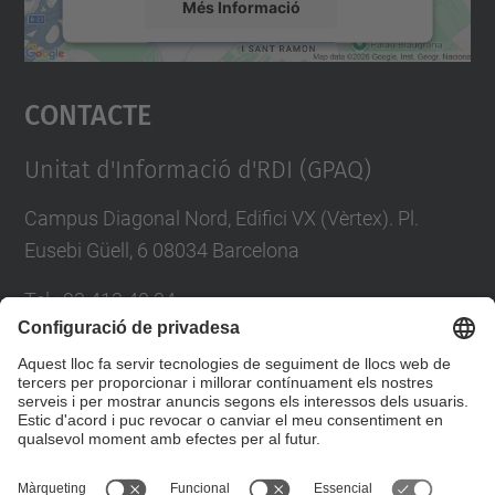
Més Informació
Accepta
Contacte
powered by
Usercentrics Consent
Management Platform
Unitat d'Informació d'RDI (GPAQ)
Campus Diagonal Nord, Edifici VX (Vèrtex). Pl.
Eusebi Güell, 6 08034 Barcelona
Tel.
:
93 413 40 34
E-mail
:
suport.drac@upc.edu
Directori UPC
Formulari de contacte