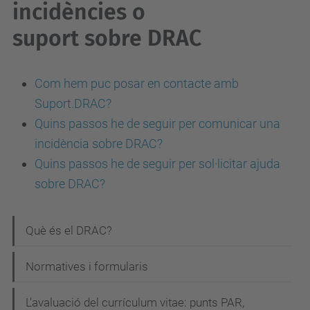
incidències o
suport sobre DRAC
Com hem puc posar en contacte amb
Suport.DRAC?
Quins passos he de seguir per comunicar una
incidència sobre DRAC?
Quins passos he de seguir per sol·licitar ajuda
sobre DRAC?
N
Què és el DRAC?
a
Normatives i formularis
v
e
L'avaluació del currículum vitae: punts PAR,