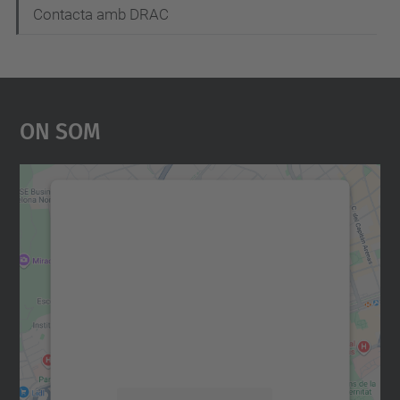
Contacta amb DRAC
On Som
Necessitem el vostre
consentiment per carregar el
servei Google Maps!
Utilitzem un servei de tercers per incrustar
contingut del mapa que pugui recollir dades
sobre la vostra activitat. Reviseu-ne els
detalls i accepteu el servei per veure el
mapa.