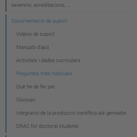
g
sexennis, acreditacions, ...
a
Documentació de suport
c
Videos de suport
i
ó
Manuals d'ajut
Activitats i dades curriculars
Preguntes més habituals
Què he de fer per...
Glossari
Integració de la producció científica als genwebs
DRAC for doctoral students