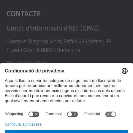
Contacte
powered by
Usercentrics Consent
Management Platform
Unitat d'Informació d'RDI (GPAQ)
Campus Diagonal Nord, Edifici VX (Vèrtex). Pl.
Eusebi Güell, 6 08034 Barcelona
Tel.
:
93 413 40 34
E-mail
:
suport.drac@upc.edu
Directori UPC
Formulari de contacte