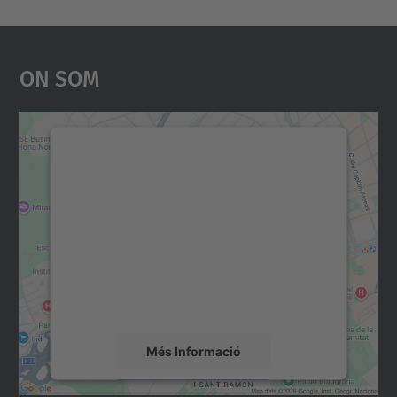
On Som
Necessitem el vostre
consentiment per carregar el
servei Google Maps!
Utilitzem un servei de tercers per incrustar
contingut del mapa que pugui recollir dades
sobre la vostra activitat. Reviseu-ne els
detalls i accepteu el servei per veure el
mapa.
Més Informació
Accepta