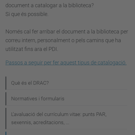
document a catalogar a la biblioteca?
Si que és possible.
Només cal fer arribar el document a la biblioteca per
correu intern, personalment o pels camins que ha
utilitzat fins ara el PDI.
Passos a seguir per fer aquest tipus de catalogació.
N
Què és el DRAC?
a
Normatives i formularis
v
e
L'avaluació del currículum vitae: punts PAR,
g
sexennis, acreditacions, ...
a