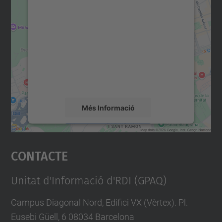
consentiment per carregar el
servei Google Maps!
Utilitzem un servei de tercers per incrustar
contingut del mapa que pugui recollir dades
sobre la vostra activitat. Reviseu-ne els
detalls i accepteu el servei per veure el
mapa.
Més Informació
Accepta
Contacte
powered by
Usercentrics Consent
Management Platform
Unitat d'Informació d'RDI (GPAQ)
Campus Diagonal Nord, Edifici VX (Vèrtex). Pl.
Eusebi Güell, 6 08034 Barcelona