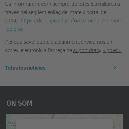
Us informarem, com sempre, de totes les millores a
través del següent enllaç del mateix portal de
DRAC:
https://drac.upc.edu/info/ca/menu1/versions
-de-drac
.
Per qualsevol dubte o aclariment, envieu-nos un
correu electrònic a l'adreça de
suport.drac@upc.edu
Totes les notícies
On Som
Necessitem el vostre