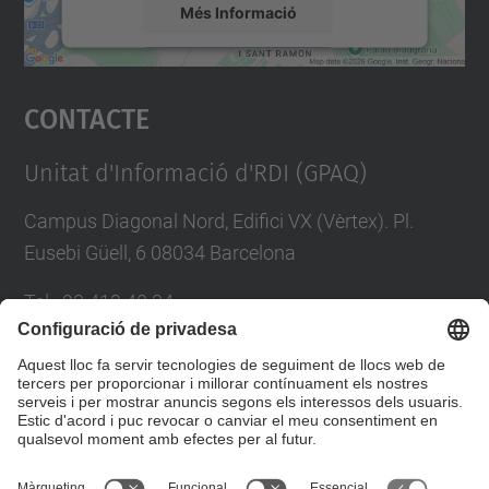
Més Informació
Accepta
Contacte
powered by
Usercentrics Consent
Management Platform
Unitat d'Informació d'RDI (GPAQ)
Campus Diagonal Nord, Edifici VX (Vèrtex). Pl.
Eusebi Güell, 6 08034 Barcelona
Tel.
:
93 413 40 34
E-mail
:
suport.drac@upc.edu
Directori UPC
Formulari de contacte