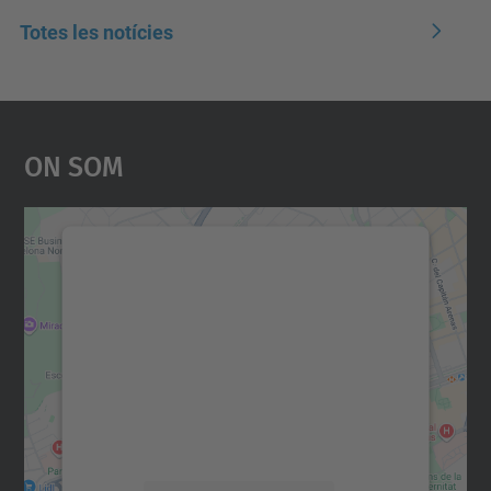
Totes les notícies
On Som
Necessitem el vostre
consentiment per carregar el
servei Google Maps!
Utilitzem un servei de tercers per incrustar
contingut del mapa que pugui recollir dades
sobre la vostra activitat. Reviseu-ne els
detalls i accepteu el servei per veure el
mapa.