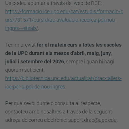
Us podeu apuntar a través del web de l'ICE:
https://formacio.ice.upc.edu/cat/estudis/formacio/c
urs/731571/curs-drac-avaluacio-recerca-pdi-nou-
ingres---etsab/
.
Tenim previst
fer el mateix curs a totes les escoles
de la UPC durant els mesos d'abril, maig, juny,
juliol i setembre del 2026
, sempre i quan hi hagi
quorum suficient:
https://bibliotecnica.upc.edu/actualitat/drac-tallers-
ice-per-a-pdi-de-nou-ingres
.
Per qualsevol dubte o consulta al respecte,
contacteu amb nosaltres a través de la següent
adreça de correu electrònic:
suport.drac@upc.edu
.