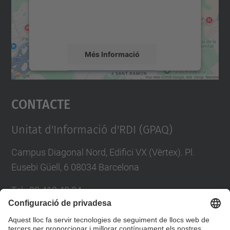
sobre la vostra activitat. Reviseu-ne els
detalls i accepteu el servei per veure el
mapa.
Més Informació
Accepta
Contacte
powered by
Usercentrics Consent
Management Platform
Unitat d'Informació d'RDI (GPAQ)
Campus Diagonal Nord, Edifici VX (Vèrtex). Pl.
Eusebi Güell, 6 08034 Barcelona
Tel.
:
93 413 40 34
E-mail
:
suport.drac@upc.edu