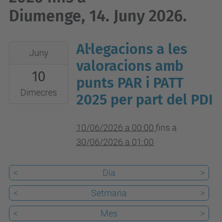
Diumenge, 14. Juny 2026.
Al·legacions a les
2026-
Juny
06-
valoracions amb
10
10T00:00:00+02:00
punts PAR i PATT
2026-
Dimecres
2025 per part del PDI
06-
30T01:00:00+02:00
10/06/2026 a 00:00
fins a
30/06/2026 a 01:00
<
Dia
>
<
Setmana
>
<
Mes
>