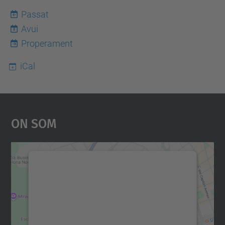
Passat
Avui
8
Properament
iCal
On Som
Necessitem el vostre
consentiment per carregar el
servei Google Maps!
Utilitzem un servei de tercers per incrustar
contingut del mapa que pugui recollir dades