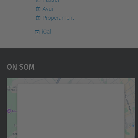
Avui
8
Properament
iCal
On Som
Necessitem el vostre consentiment
per carregar el servei Google Maps!
Utilitzem un servei de tercers per incrustar
contingut del mapa que pugui recollir dades
sobre la vostra activitat. Reviseu-ne els
detalls i accepteu el servei per veure el mapa.