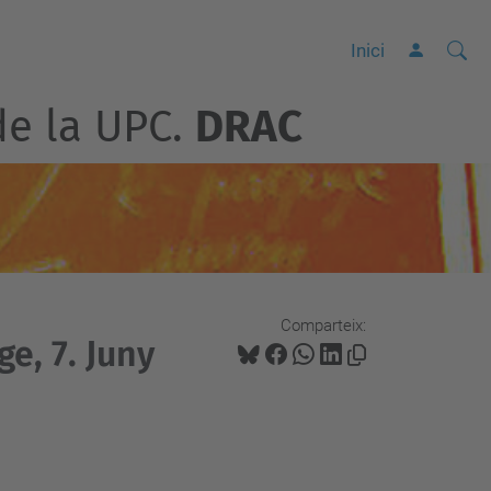
Cerca
C
Inici
e
de la UPC.
DRAC
r
c
a
a
v
a
n
Comparteix:
ç
ge, 7. Juny
a
d
a
…