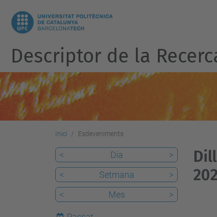
Descriptor de la Recerc
Inici
Esdeveniments
Dil
<
Dia
>
202
<
Setmana
>
<
Mes
>
Passat