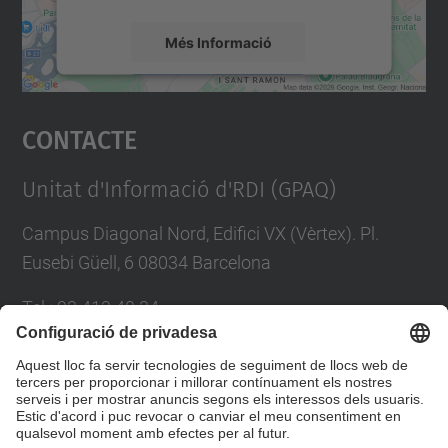
Més Informació
Accepta
Contacte
powered by
Usercentrics Consent
Management Platform
Unitat d'Informació d'RDI (GPAQ)
Campus Diagonal Nord, Edifici VX (Vèrtex). Pl.
Eusebi Güell, 6 08034 Barcelona
Tel.
:
93 413 40 34
E-mail
:
suport.drac@upc.edu
Directori UPC
Formulari de contacte