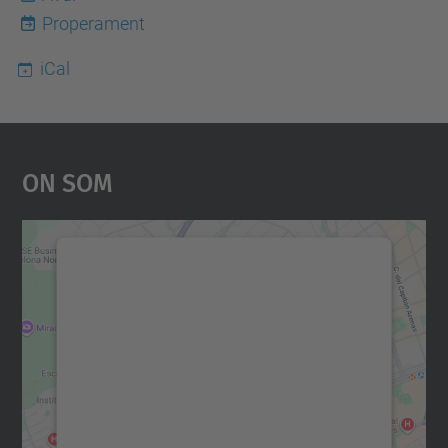
Properament
iCal
On Som
Necessitem el vostre
consentiment per carregar el
servei Google Maps!
Utilitzem un servei de tercers per incrustar
contingut del mapa que pugui recollir dades
sobre la vostra activitat. Reviseu-ne els
detalls i accepteu el servei per veure el
mapa.