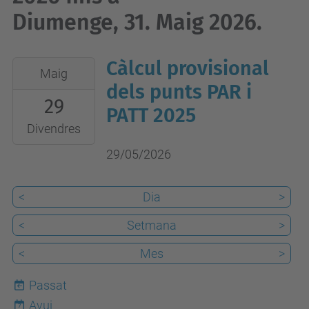
Diumenge, 31. Maig 2026.
Càlcul provisional
2026-
Maig
05-
dels punts PAR i
29
29T00:00:00+02:00
PATT 2025
2026-
Divendres
05-
29/05/2026
29T23:59:59+02:00
<
Dia
>
<
Setmana
>
<
Mes
>
Passat
Avui
7