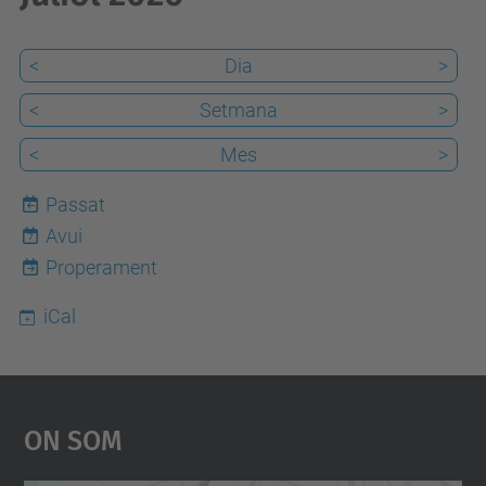
<
Dia
>
<
Setmana
>
<
Mes
>
Passat
Avui
7
Properament
iCal
On Som