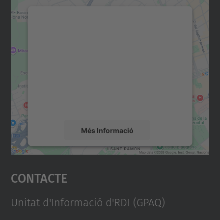
Necessitem el vostre
consentiment per carregar el
servei Google Maps!
Utilitzem un servei de tercers per incrustar
contingut del mapa que pugui recollir dades
sobre la vostra activitat. Reviseu-ne els
detalls i accepteu el servei per veure el
mapa.
Més Informació
Accepta
Contacte
powered by
Usercentrics Consent
Management Platform
Unitat d'Informació d'RDI (GPAQ)