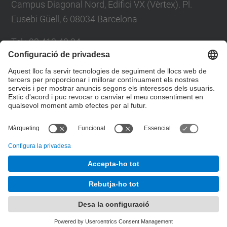
Campus Diagonal Nord, Edifici VX (Vèrtex). Pl.
Eusebi Güell, 6 08034 Barcelona
Tel.
:
93 413 40 34
E-mail
:
suport.drac@upc.edu
Directori UPC
Formulari de contacte
© UPC
Unitat d'Informació RDI
Desenvolupat amb
Mapa del lloc
Accessibilitat