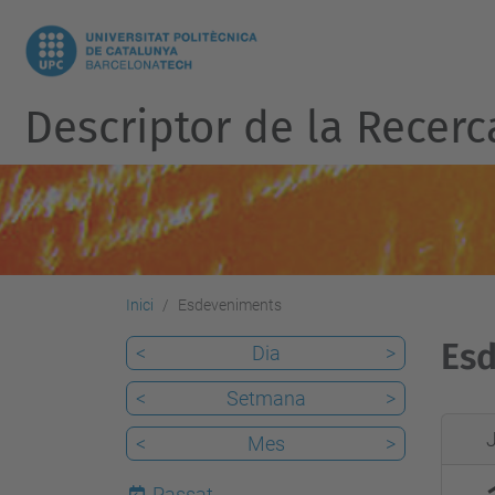
Descriptor de la Recerc
Inici
Esdeveniments
Esd
<
Dia
>
<
Setmana
>
2026-
<
Mes
>
06-
10T00
Passat