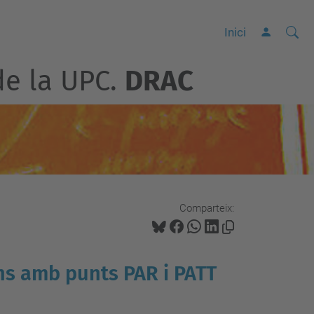
Cerca
C
Inici
e
de la UPC.
DRAC
r
c
a
a
v
a
n
Comparteix:
ç
a
d
ons amb punts PAR i PATT
a
…