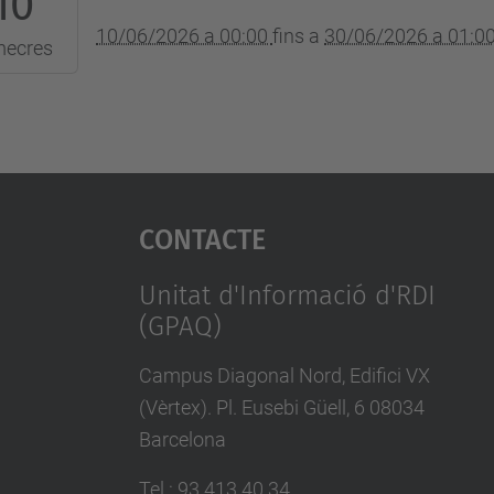
10
10/06/2026 a 00:00
fins a
30/06/2026 a 01:0
mecres
:00:00+02:00
Contacte
Unitat d'Informació d'RDI
(GPAQ)
Campus Diagonal Nord, Edifici VX
(Vèrtex). Pl. Eusebi Güell, 6 08034
Barcelona
Tel.
:
93 413 40 34