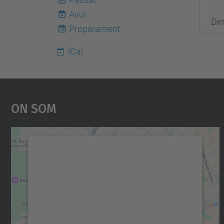
2026-
Avui
8
Di
06-
Properament
30T01
iCal
On Som
Necessitem el vostre consentiment
per carregar el servei Google Maps!
Utilitzem un servei de tercers per incrustar
contingut del mapa que pugui recollir dades
sobre la vostra activitat. Reviseu-ne els
detalls i accepteu el servei per veure el mapa.